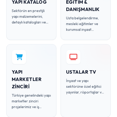
YAPI KATALOG
EĞITIM &
DANIŞMANLIK
Sektörün en prestijli
yapı malzemelerini,
Usta belgelendirme,
detaylı katalogları ve
mesleki eğitimler ve
ürün alternatiflerini tek
kurumsal inşaat
bir dijital rehberde
danışmanlık
inceleyin.
hizmetleriyle gücünüze
güç katın.
YAPI
USTALAR TV
MARKETLER
İnşaat ve yapı
ZİNCİRİ
sektörüne özel eğitici
yayınlar, röportajlar ve
Türkiye genelindeki yapı
en güncel video içerik
marketler zinciri
platformu.
projelerimiz ve iş
ortaklıklarımız hakkında