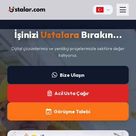
İşinizi
Ustalara
Bırakın...
KURUMSAL
Hakkımızda
Dijital çözümlerimiz ve yenilikçi projelerimizle sektöre değer
Yatırımcı Köşesi
katıyoruz.
İletişim
Bize Ulaşın
Hizmetlerimiz
MEDYA
Acil Usta Çağır
Afişler
Videolar
Görüşme Talebi
Fırsat İlanlar