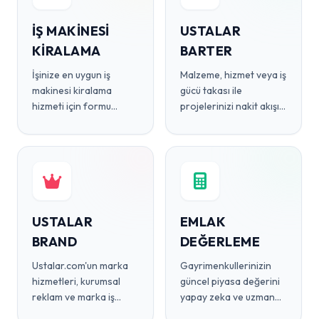
İŞ MAKINESI
USTALAR
KIRALAMA
BARTER
İşinize en uygun iş
Malzeme, hizmet veya iş
makinesi kiralama
gücü takası ile
hizmeti için formu
projelerinizi nakit akışı
doldurun, teklif alın.
zorluğu yaşamadan
tamamlayın.
USTALAR
EMLAK
BRAND
DEĞERLEME
Ustalar.com'un marka
Gayrimenkullerinizin
hizmetleri, kurumsal
güncel piyasa değerini
reklam ve marka iş
yapay zeka ve uzman
birlikleri çözümleri.
analizleriyle öğrenin.