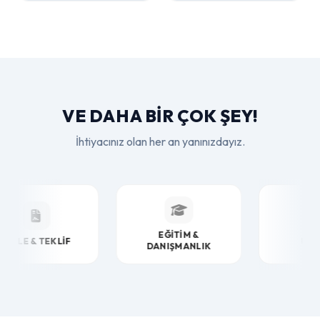
bilgi edinin.
VE DAHA BIR ÇOK ŞEY!
İhtiyacınız olan her an yanınızdayız.
EĞİTİM &
E & TEKLİF
USTA AĞI
DANIŞMANLIK