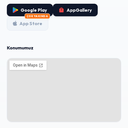
Google Play
AppGallery
ÇOK YAKINDA
App Store
Konumumuz