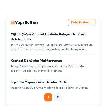
Yapı Bülten
Daha Fazlası...
Dijital Çağın Yapı sektörünün Buluşma Noktası:
Ustalar.com
Türkiye’de hizmet sektörünün dijital dönüşümü hız kazanırken,
tüketiciler ile alanında uzman profesyonelleri buluşturan
platformlar ekonominin yeni dinamikleri arasında yer alıyor. Bu
dönüşümün dikkat çeken aktörlerinden biri olan Ustalar.com, ev
Kentsel Dönüşüm Platformunuz
ve iş yerleri için ihtiyaç duyulan birçok hizmet kategorisinde
Türkiye'de kentsel dönüşüm sürecini: Yapay Zeka + Usta +
müşteriler ile ustaları güvenilir bir ortamda bir araya getiriyor.
Tedarik + Analiz ile yöneten ilk platform
İnşaatta Yapay Zeka: Ustalar Of Ai
İnşaatın A'dan Z'ye tüm süreçlerinde akıllı çözümler üreten
yapay zeka asistanınız.
1
2