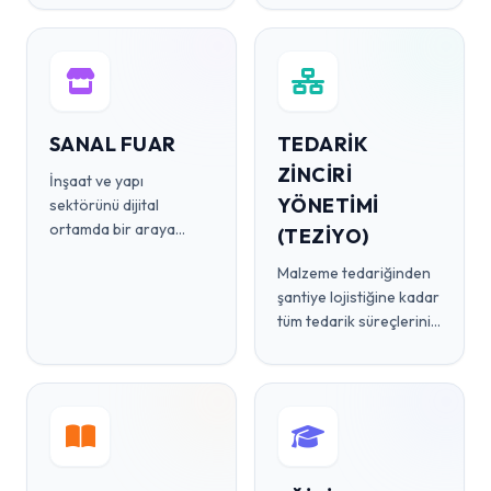
SANAL FUAR
TEDARİK
ZİNCİRİ
İnşaat ve yapı
YÖNETİMİ
sektörünü dijital
ortamda bir araya
(TEZİYO)
getirecek interaktif
Malzeme tedariğinden
fuar deneyimi.
şantiye lojistiğine kadar
tüm tedarik süreçlerinizi
akıllıca yönetin.