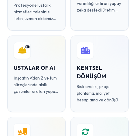
verimliliği artıran yapay
Profesyonel ustalık
zeka destekli üretim
hizmetleri talebinizi
çözümleri.
iletin, uzman ekibimiz
sizinle iletişime geçsin.
USTALAR OF AI
KENTSEL
DÖNÜŞÜM
İnşaatın A'dan Z'ye tüm
süreçlerinde akıllı
Risk analizi, proje
çözümler üreten yapay
planlama, maliyet
zeka asistanınız.
hesaplama ve dönüşüm
süreçlerini dijitalleştiren
platform.